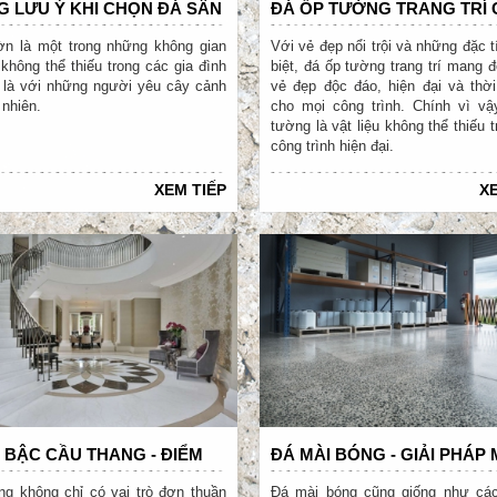
 LƯU Ý KHI CHỌN ĐÁ SÂN
ĐÁ ỐP TƯỜNG TRANG TRÍ
PHÙ HỢP VỚI KHÔNG
KHÔNG GIAN NHÀ THÊM H
n là một trong những không gian
Với vẻ đẹp nổi trội và những đặc t
 không thể thiếu trong các gia đình
biệt, đá ốp tường trang trí mang 
SỐNG
ĐẠI
t là với những người yêu cây cảnh
vẻ đẹp độc đáo, hiện đại và thờ
 nhiên.
cho mọi công trình. Chính vì vậ
tường là vật liệu không thể thiếu 
công trình hiện đại.
XEM TIẾP
XE
 BẬC CẦU THANG - ĐIỂM
ĐÁ MÀI BÓNG - GIẢI PHÁP
CHO MỘT KHÔNG GIAN
ĐẾN KHÔNG GIAN SANG T
ng không chỉ có vai trò đơn thuần
Đá mài bóng cũng giống như các