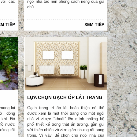
 với các
ngôi nhà tạo nên phong cách riêng của gia
chủ
M TIẾP
XEM TIẾP
Ồ
LỰA CHỌN GẠCH ỐP LÁT TRANG
TRÍ VÀ CÔNG NĂNG SỬ DỤNG
mang lại
Gạch trang trí ốp lát hoàn thiện có thể
ở, dòng
được xem là một thời trang cho một ngôi
CỦA CHÚNG
 khí. Đó
nhà vì được “khoát” lên mình những bộ
 hồ nước
phối thiết kế trong thật ấn tượng, gần gũi
ướng rất
với thiên nhiên và đơn giản nhưng rất sang
trọng. Vì vậy, để chọn cho ngôi nhà của