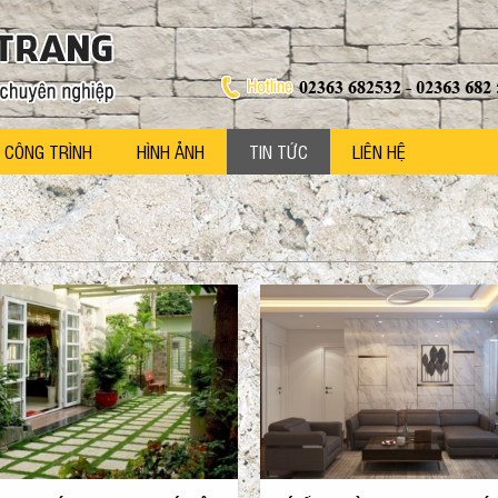
CÔNG TRÌNH
HÌNH ẢNH
TIN TỨC
LIÊN HỆ