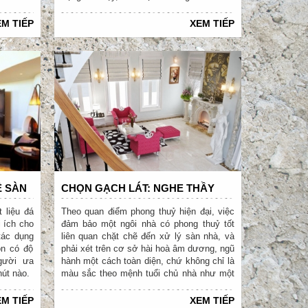
mình những “bộ cánh” thật thời trang mang
đầy đủ những mong muốn thể hiện ra ngoài
M TIẾP
XEM TIẾP
của gia chủ nhằm tạo nhiều ấn tượng nơi
người tiếp xúc, đồng thời cũng đảm bảo
đáp ứng đúng những công năng sử dụng
của gạch ốp lát trang trí cho từng hạn mục
của chúng thì ta cần phải tìm hiểu kỹ và
được tư vấn một cách đầy đủ và chuyên
nghiệp về việc này.
Ề SÀN
CHỌN GẠCH LÁT: NGHE THẦY
PHONG THỦY HAY NGHE NHÀ
 liệu đá
Theo quan điểm phong thuỷ hiện đại, việc
i ích cho
đảm bảo một ngôi nhà có phong thuỷ tốt
CHUYÊN MÔN?
tác dụng
liên quan chặt chẽ đến xử lý sàn nhà, và
òn có độ
phải xét trên cơ sở hài hoà âm dương, ngũ
gười ưa
hành một cách toàn diện, chứ không chỉ là
hút nào.
màu sắc theo mệnh tuổi chủ nhà như một
số lầm tưởng.
M TIẾP
XEM TIẾP