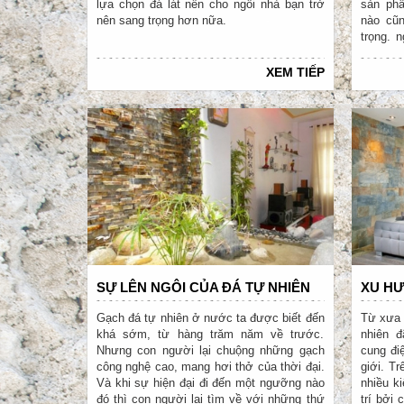
lựa chọn đá lát nền cho ngôi nhà bạn trở
sản phẩ
nên sang trọng hơn nữa.
nào cũn
trọng. 
thể tồn 
cách ch
XEM TIẾP
lượng v
SỰ LÊN NGÔI CỦA ĐÁ TỰ NHIÊN
XU HƯ
TRONG TRANG TRÍ NGOẠI THẤT
NHIÊN
Gạch đá tự nhiên ở nước ta được biết đến
Từ xưa 
khá sớm, từ hàng trăm năm về trước.
nhiên đ
Nhưng con người lại chuộng những gạch
cung đi
công nghệ cao, mang hơi thở của thời đại.
giới. T
Và khi sự hiện đại đi đến một ngưỡng nào
nhiều k
đó thì con người lại tìm về với những thứ
trí bởi 