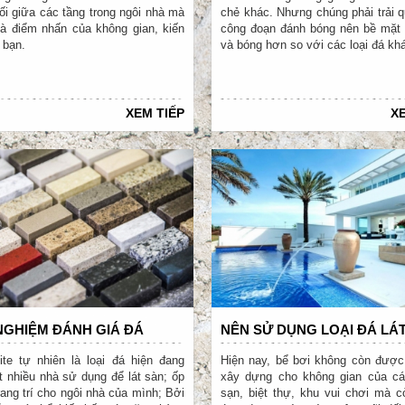
ối giữa các tầng trong ngôi nhà mà
chẻ khác. Nhưng chúng phải trải q
là điểm nhấn của không gian, kiến
công đoạn đánh bóng nên bề mặt
 bạn.
và bóng hơn so với các loại đá kh
XEM TIẾP
XE
NGHIỆM ĐÁNH GIÁ ĐÁ
NÊN SỬ DỤNG LOẠI ĐÁ LÁ
TE TỰ NHIÊN CHẤT LƯỢNG
BƠI NÀO PHÙ HỢP?
ite tự nhiên là loại đá hiện đang
Hiện nay, bể bơi không còn được 
t nhiều nhà sử dụng để lát sàn; ốp
xây dựng cho không gian của c
ang trí cho ngôi nhà của mình; Bởi
sạn, biệt thự, khu vui chơi mà 