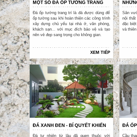
MỘT SỐ ĐÁ ỐP TƯỜNG TRANG
NHỮNG
TRÍ ĐƯỢC SỬ DỤNG PHỔ BIẾN
VƯỜN 
Đá ốp tường trang trí là đá được dùng để
Sân vườ
ốp tường sau khi hoàn thiện các công trình
nội thất
NHẤT HIỆN NAY
GIAN 
xây dựng chủ yếu tại nhà ở, văn phòng,
đặc biệ
khách sạn... với mục đích bảo vệ và tạo
và thiên
nên vẻ đẹp sang trọng cho không gian.
XEM TIẾP
ĐÁ XANH ĐEN - BÍ QUYẾT KHIẾN
ĐÁ ỐP
CHO KHÔNG GIAN SÂN VƯỜN
NHẤN 
Đá tự nhiên từ lâu đã quen thuộc với
Cầu tha