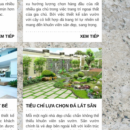
ua nhiều
xu hướng lượng chọn hàng đầu của rất
TÂM
 mịn hơn
nhiều gia chủ trong việc trang trí ngoại thất
ác.
của gia chủ. Bởi việc thiết kế sân vườn
với cây cỏ kết hợp đá trang trí tự nhiên sẽ
mang đến khuôn viên sân đẹp, sang trọng.
M TIẾP
XEM TIẾP
T BỂ
TIÊU CHÍ LỰA CHỌN ĐÁ LÁT SÂN
VƯỜN ĐẸP
thiết kế
Mỗi một ngôi nhà đẹp chắc chắn không thể
ác khách
thiếu khuôn viên sân vườn. Sân vườn
còn được
chính là vẻ đẹp bên ngoài kết với kiến trúc