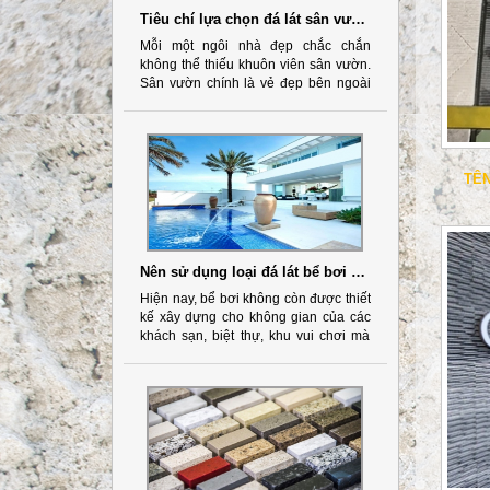
Tiêu chí lựa chọn đá lát sân vườn đẹp
Mỗi một ngôi nhà đẹp chắc chắn
không thể thiếu khuôn viên sân vườn.
Sân vườn chính là vẻ đẹp bên ngoài
kết với kiến trúc ngôi nhà tạo nên
phong cách riêng của gia chủ
TÊN
Nên sử dụng loại đá lát bể bơi nào phù hợp?
Hiện nay, bể bơi không còn được thiết
kế xây dựng cho không gian của các
khách sạn, biệt thự, khu vui chơi mà
còn được ứng dụng ngày càng rộng
rãi đối với các hộ gia đình có bể bơi.