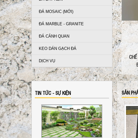
ĐÁ MOSAIC (MỚI)
ĐÁ MARBLE - GRANITE
ĐÁ CẢNH QUAN
KEO DÁN GẠCH ĐÁ
CHẾ
DỊCH VỤ
SẢN PH
TIN TỨC - SỰ KIỆN