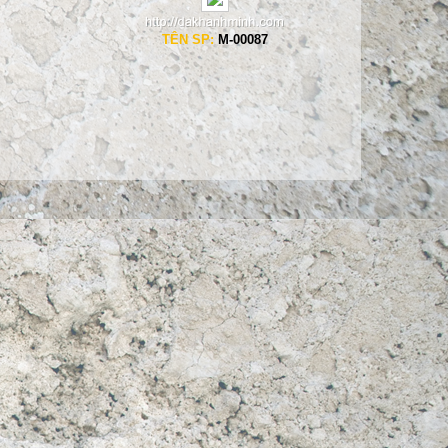
TÊN SP:
M-00087