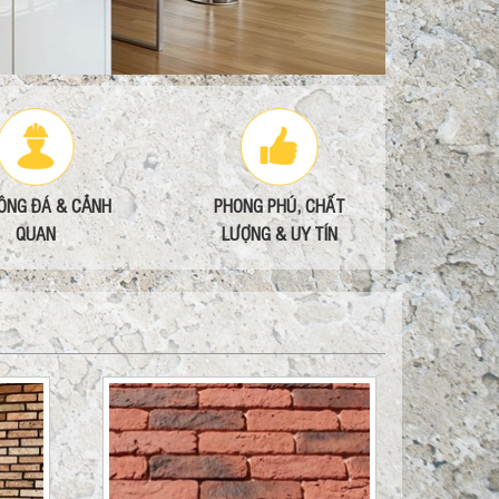
CÔNG ĐÁ & CẢNH
PHONG PHÚ, CHẤT
QUAN
LƯỢNG & UY TÍN