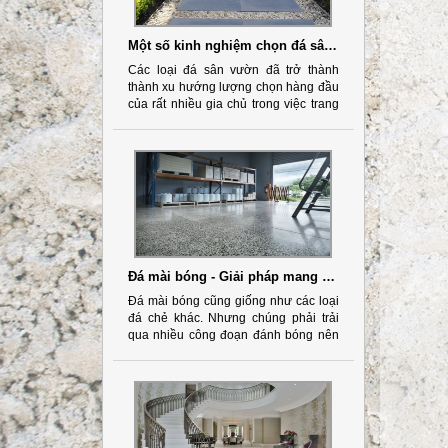
Một số kinh nghiệm chọn đá sân vườn mà bạn cần quan tâm
Các loại đá sân vườn đã trở thành
thành xu hướng lượng chọn hàng đầu
của rất nhiều gia chủ trong việc trang
trí ngoại thất của gia chủ. Bởi việc thiết
kế sân vườn với cây cỏ kết hợp đá
trang trí tự nhiên sẽ mang đến khuôn
viên sân đẹp, sang trọng.
Đá mài bóng - Giải pháp mang đến không gian sang trọng
Đá mài bóng cũng giống như các loại
đá chẻ khác. Nhưng chúng phải trải
qua nhiều công đoạn đánh bóng nên
bề mặt mịn hơn và bóng hơn so với
các loại đá khác.