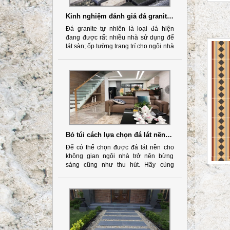
Kinh nghiệm đánh giá đá granite tự nhiên chất lượng
Đá granite tự nhiên là loại đá hiện
đang được rất nhiều nhà sử dụng để
lát sàn; ốp tường trang trí cho ngôi nhà
của mình; Bởi sản phẩm có thể biết
bất cứ căn phòng nào cũng sẽ trở
thành không gian sang trọng. ngoài ra
sản phẩm còn rất bền; có thể tồn tại
qua nhiều năm nếu như bạn biết cách
chọn mua đá granite tự nhiên chất
lượng và chăm sóc đá đúng cách.
Bỏ túi cách lựa chọn đá lát nền siêu chuẩn
Để có thể chọn được đá lát nền cho
không gian ngôi nhà trở nên bừng
sáng cũng như thu hút. Hãy cùng
chúng tôi bỏ túi những lựa chọn đá lát
nền cho ngôi nhà bạn trở nên sang
trọng hơn nữa.