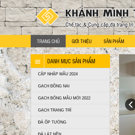
TRANG CHỦ
GIỚI THIỆU
SẢN PHẨM
DANH MỤC SẢN PHẨM
CẬP NHẬP MẪU 2024
GẠCH ĐỒNG NAI
GẠCH BÔNG MẪU MỚI 2022
GẠCH TRANG TRÍ
ĐÁ ỐP TƯỜNG
ĐÁ LÁT NỀN