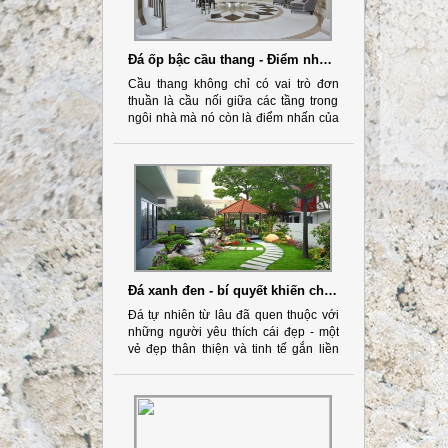
Đá ốp bậc cầu thang - Điểm nhấn cho một không gian đẹp
Cầu thang không chỉ có vai trò đơn
thuần là cầu nối giữa các tầng trong
ngôi nhà mà nó còn là điểm nhấn của
không gian, kiến trúc của bạn.
Đá xanh đen - bí quyết khiến cho không gian sân vườn của bạn thêm tinh tế và hấp dẫn
Đá tự nhiên từ lâu đã quen thuộc với
những người yêu thích cái đẹp - một
vẻ đẹp thân thiện và tinh tế gắn liền
với những cái gì quen thuộc, mộc mạc
với cuộc sống con người.