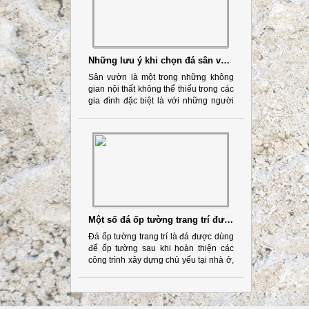
Những lưu ý khi chọn đá sân vườn phù hợp với không gian sống
Sân vườn là một trong những không
gian nội thất không thể thiếu trong các
gia đình đặc biệt là với những người
yêu cây cảnh và thiên nhiên.
Một số đá ốp tường trang trí được sử dụng phổ biến nhất hiện nay
Đá ốp tường trang trí là đá được dùng
để ốp tường sau khi hoàn thiện các
công trình xây dựng chủ yếu tại nhà ở,
văn phòng, khách sạn... với mục đích
bảo vệ và tạo nên vẻ đẹp sang trọng
cho không gian.