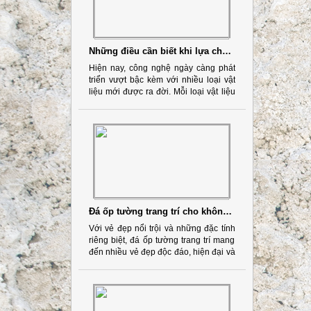
Những điều cần biết khi lựa chọn đá ốp lát
Hiện nay, công nghệ ngày càng phát
triển vượt bậc kèm với nhiều loại vật
liệu mới được ra đời. Mỗi loại vật liệu
có những ưu nhược điểm riêng.
Đá ốp tường trang trí cho không gian nhà thêm hiện đại
Với vẻ đẹp nổi trội và những đặc tính
riêng biệt, đá ốp tường trang trí mang
đến nhiều vẻ đẹp độc đáo, hiện đại và
thời thượng cho mọi công trình. Chính
vì vậy, đá ốp tường là vật liệu không
thể thiếu trong mọi công trình hiện đại.