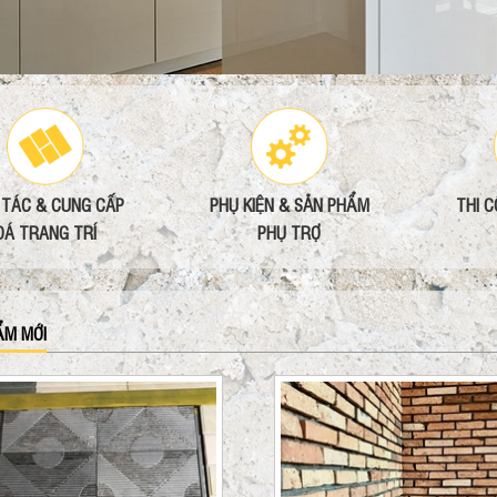
 TÁC & CUNG CẤP
PHỤ KIỆN & SẢN PHẨM
THI 
ĐÁ TRANG TRÍ
PHỤ TRỢ
ẨM MỚI